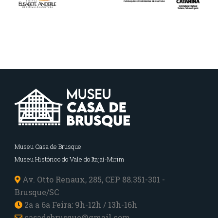
Museu Casa de Brusque
Museu Histórico do Vale do Itajaí-Mirim
Av. Otto Renaux, 285, CEP 88.351-301 -
Brusque/SC
2a a 6a Feira: 9h-12h / 13h-16h
casadebrusque@gmail.com