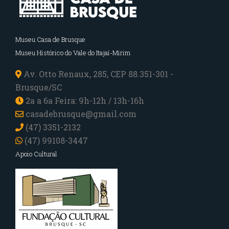
Museu Casa de Brusque
Museu Histórico do Vale do Itajaí-Mirim
Av. Otto Renaux, 285, CEP 88.351-301 -
Brusque/SC
2a a 6a Feira: 9h-12h / 13h-16h
casadebrusque@gmail.com
(47) 3351-2132
(47) 99108-3447
Apoio Cultural