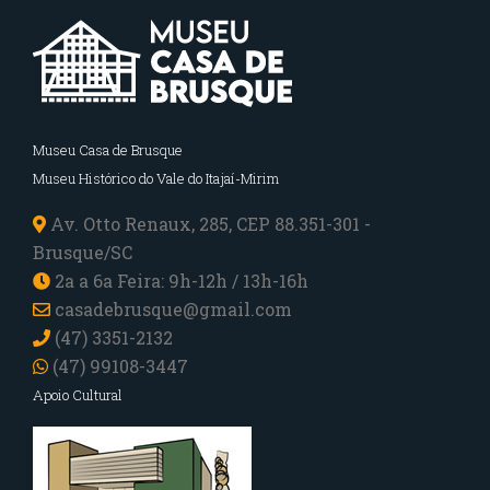
Museu Casa de Brusque
Museu Histórico do Vale do Itajaí-Mirim
Av. Otto Renaux, 285, CEP 88.351-301 -
Brusque/SC
2a a 6a Feira: 9h-12h / 13h-16h
casadebrusque@gmail.com
(47) 3351-2132
(47) 99108-3447
Apoio Cultural