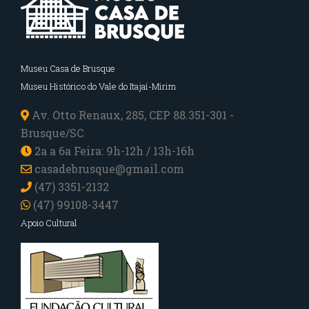
Museu Casa de Brusque
Museu Histórico do Vale do Itajaí-Mirim
Av. Otto Renaux, 285, CEP 88.351-301 -
Brusque/SC
2a a 6a Feira: 9h-12h / 13h-16h
casadebrusque@gmail.com
(47) 3351-2132
(47) 99108-3447
Apoio Cultural