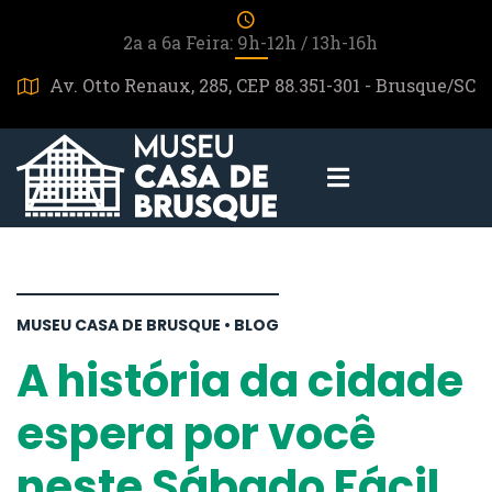
2a a 6a Feira: 9h-12h / 13h-16h
Av. Otto Renaux, 285, CEP 88.351-301 - Brusque/SC
MUSEU CASA DE BRUSQUE • BLOG
A história da cidade
espera por você
neste Sábado Fácil