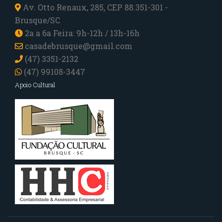
Av. Otto Renaux, 285, CEP 88.351-301 -
Brusque/SC
2a a 6a Feira: 9h-12h / 13h-16h
casadebrusque@gmail.com
(47) 3351-2132
(47) 99108-3447
Apoio Cultural