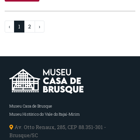
‹
1
2
›
Museu Casa de Brusque
Museu Histórico do Vale do Itajaí-Mirim
Av. Otto Renaux, 285, CEP 88.351-301 -
Brusque/SC