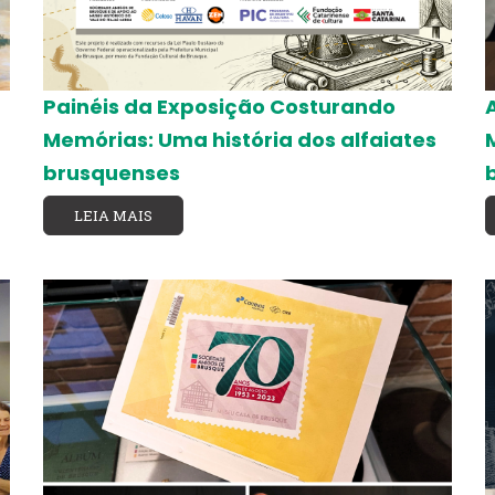
Painéis da Exposição Costurando
Memórias: Uma história dos alfaiates
brusquenses
LEIA MAIS