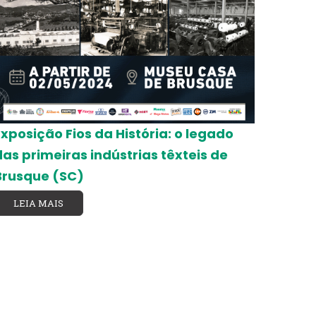
Exposição Fios da História: o legado
das primeiras indústrias têxteis de
Brusque (SC)
LEIA MAIS