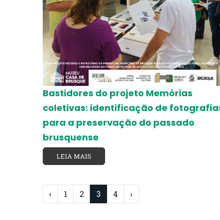
Bastidores do projeto Memórias
coletivas: identificação de fotografia
para a preservação do passado
brusquense
LEIA MAIS
‹
1
2
3
4
›